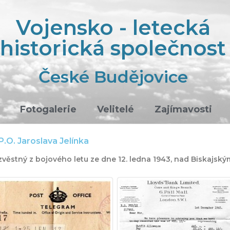
Vojensko - letecká
historická společnost
České Budějovice
Fotogalerie
Velitelé
Zajímavosti
.O. Jaroslava Jelínka
zvěstný z bojového letu ze dne 12. ledna 1943, nad Biskajsk