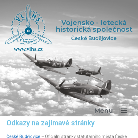
Vojensko - letecká
historická společnost
České Budějovice
Menu
Odkazy na zajímavé stránky
České Budějovice
– Oficiální stránky statutárního města České