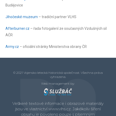
Budějovice
Jihočeské muzeum
– tradiční partner VLHS
Afterburner.cz
– řada fotogalerií ze současných Vzdušných sil
AČR
Army.cz
– oficiální stránky Ministerstva obrany ČR
© 2021 Vojensko letecká historická společnost. Všechna práva
vyhrazena.
Web management by:
Veškeré textové informace i obrazové materiály
jsou ve vlastnictví www.vlhs.cz. Jakékoliv šíření
obsahu je povoleno pouze s písemným