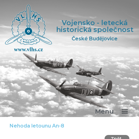
Vojensko - letecká
historická společnost
České Budějovice
Menu
Nehoda letounu An-8
Zpět