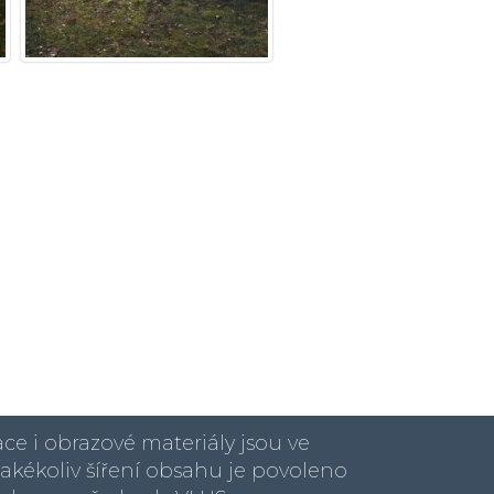
ce i obrazové materiály jsou ve
 Jakékoliv šíření obsahu je povoleno