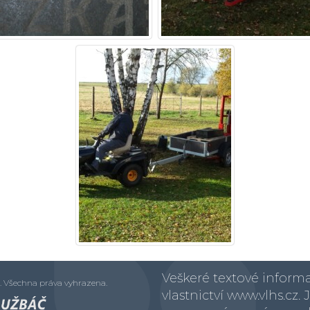
Veškeré textové informa
t. Všechna práva vyhrazena.
vlastnictví www.vlhs.cz.