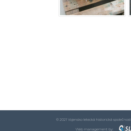
© 2021 Vojensko letecká historická společnos
Web management by: