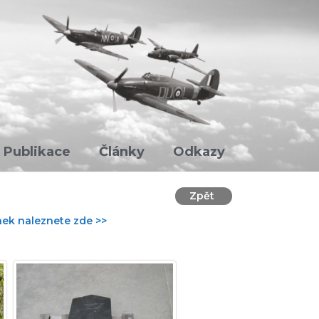
Publikace
Články
Odkazy
Zpět
nek naleznete zde >>